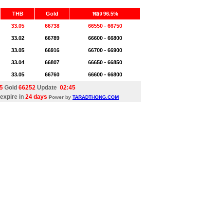
THB
Gold
ทอง 96.5%
33.05
66738
66550 - 66750
33.02
66789
66600 - 66800
33.05
66916
66700 - 66900
33.04
66807
66650 - 66850
33.05
66760
66600 - 66800
05
Gold
66252
Update
02:45
expire in
24 days
Power by
TARADTHONG.COM